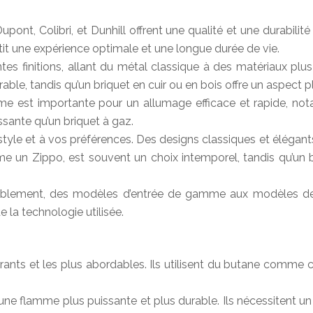
nt, Colibri, et Dunhill offrent une qualité et une durabilit
ntit une expérience optimale et une longue durée de vie.
tes finitions, allant du métal classique à des matériaux plus
e, tandis qu’un briquet en cuir ou en bois offre un aspect plu
me est importante pour un allumage efficace et rapide, n
sante qu’un briquet à gaz.
style et à vos préférences. Des designs classiques et élégan
me un Zippo, est souvent un choix intemporel, tandis qu’un
rablement, des modèles d’entrée de gamme aux modèles de l
 la technologie utilisée.
rants et les plus abordables. Ils utilisent du butane comme c
une flamme plus puissante et plus durable. Ils nécessitent un