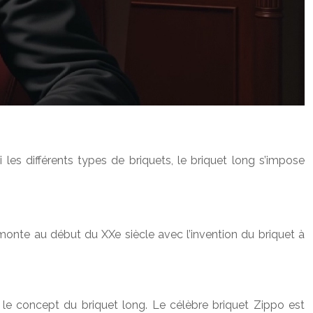
les différents types de briquets, le briquet long s’impose
emonte au début du XXe siècle avec l’invention du briquet à
 le concept du briquet long. Le célèbre briquet Zippo est