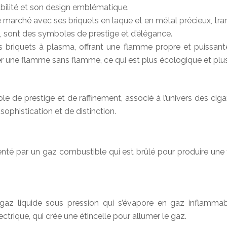
abilité et son design emblématique.
e marché avec ses briquets en laque et en métal précieux, tran
is, sont des symboles de prestige et d’élégance.
es briquets à plasma, offrant une flamme propre et puissa
éer une flamme sans flamme, ce qui est plus écologique et plus
 prestige et de raffinement, associé à l’univers des cigares
sophistication et de distinction.
imenté par un gaz combustible qui est brûlé pour produire un
 gaz liquide sous pression qui s’évapore en gaz inflammab
rique, qui crée une étincelle pour allumer le gaz.