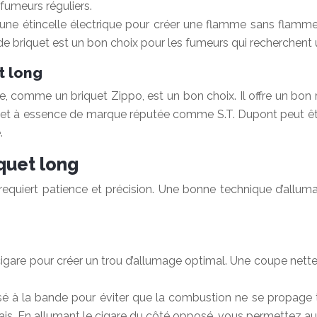
fumeurs réguliers.
 une étincelle électrique pour créer une flamme sans flamme.
e briquet est un bon choix pour les fumeurs qui recherchent 
t long
, comme un briquet Zippo, est un bon choix. Il offre un bon ra
uet à essence de marque réputée comme S.T. Dupont peut êtr
.
iquet long
i requiert patience et précision. Une bonne technique d’al
e-cigare pour créer un trou d’allumage optimal. Une coupe ne
é à la bande pour éviter que la combustion ne se propage t
pais. En allumant le cigare du côté opposé, vous permettez au