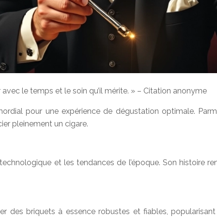
 avec le temps et le soin qu’il mérite. » – Citation anonyme
mordial pour une expérience de dégustation optimale. Parmi 
er pleinement un cigare.
 technologique et les tendances de l’époque. Son histoire r
 des briquets à essence robustes et fiables, popularisant