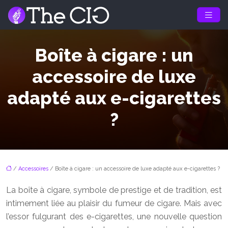
Boîte à cigare : un
accessoire de luxe
adapté aux e-cigarettes
?
/
Accessoires
/ Boîte à cigare : un accessoire de luxe adapté aux e-cigarettes ?
La boîte à cigare, symbole de prestige et de tradition, est
intimement liée au plaisir du fumeur de cigare. Mais avec
l’essor fulgurant des e-cigarettes, une nouvelle question