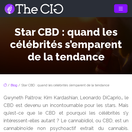
Star CBD : quand les
célébrités s’emparent
de la tendance
/
Blog
/ Star CBD : quand les célébrités s’emparent de la tendance
Gwyneth Paltrow, Kim Kardashian, Leonardo DiCaprio… le
CBD est devenu un incontournable pour les stars. Mais
qu’est-ce que le CBD et pourquoi les célébrités s’y
intéressent-elles autant ? Le cannabidiol, ou CBD, est un
cannabinoïde non psychoactif extrait du cannabis.