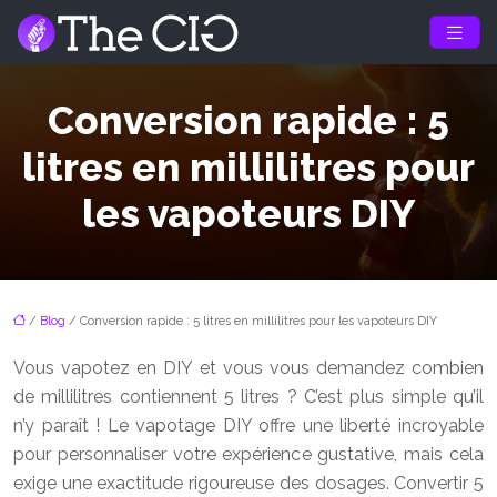
Conversion rapide : 5
litres en millilitres pour
les vapoteurs DIY
/
Blog
/ Conversion rapide : 5 litres en millilitres pour les vapoteurs DIY
Vous vapotez en DIY et vous vous demandez combien
de millilitres contiennent 5 litres ? C’est plus simple qu’il
n’y paraît ! Le vapotage DIY offre une liberté incroyable
pour personnaliser votre expérience gustative, mais cela
exige une exactitude rigoureuse des dosages. Convertir 5