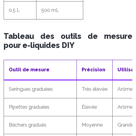
0.5 L
500 mL
Tableau des outils de mesure
pour e-liquides DIY
Outil de mesure
Précision
Utilisa
Seringues graduées
Très élevée
Arômes, 
Pipettes graduées
Élevée
Arômes
Béchers gradués
Moyenne
Grandes