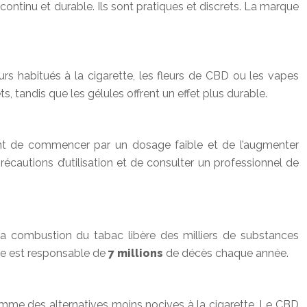
ontinu et durable. Ils sont pratiques et discrets. La marque
 habitués à la cigarette, les fleurs de CBD ou les vapes
, tandis que les gélules offrent un effet plus durable.
ant de commencer par un dosage faible et de l’augmenter
récautions d’utilisation et de consulter un professionnel de
 La combustion du tabac libère des milliers de substances
tte est responsable de
7 millions
de décès chaque année.
omme des alternatives moins nocives à la cigarette. Le CBD