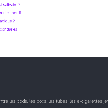
 salivaire ?
ur le sportif
agique ?
econdaires
tre les pods, les boxs, les tubes, les e-cigarettes j