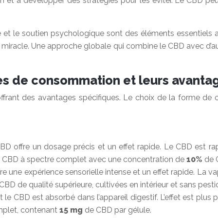
t à développer des stratégies pour les éviter. Le CBD peut aid
le et le soutien psychologique sont des éléments essentiels
ion miracle. Une approche globale qui combine le CBD avec d’
mes de consommation et leurs avanta
offrant des avantages spécifiques. Le choix de la forme d
CBD offre un dosage précis et un effet rapide. Le CBD est ra
de CBD à spectre complet avec une concentration de
10%
de 
re une expérience sensorielle intense et un effet rapide. La v
 de qualité supérieure, cultivées en intérieur et sans pestic
e CBD est absorbé dans l’appareil digestif. L’effet est plus p
mplet, contenant
15 mg
de CBD par gélule.