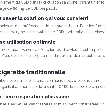
vement du CBD dans la circulation sanguine, offrant un effet c
sage de
30 mg
de CBD par patch.
rouver la solution qui vous convient
ns et des préférences de chaque individu. Pour les fumeurs
ons et de rythme. Les patchs de CBD sont pratiques et discrets
ne utilisation optimale
de tabac variera en fonction de l’individu. Il est import
ffets désirés. Il est également important de respecter les p
cigarette traditionnelle
ditionnelle par une alternative moins nocive et plus saine.
’Organisation mondiale de la santé (OMS), la fumée de cigare
: une respiration plus saine
pes à eau et les vaporisateurs, sont souvent considérées c