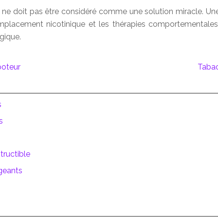
 il ne doit pas être considéré comme une solution miracle. 
placement nicotinique et les thérapies comportementales. 
gique.
poteur
Tabac 
s
s
tructible
igeants