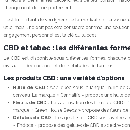
fumeurs à identifier les déclencheurs de leur consommation e
changement de comportement.
Il est important de souligner que la motivation personnel
utile, mais il ne doit pas être considéré comme une solut
engagement personnel est la clé du succès.
CBD et tabac : les différentes for
Le CBD est disponible sous différentes formes, chacune 
niveau de dépendance et des habitudes du fumeur.
Les produits CBD : une variété d’options
Huile de CBD :
Appliquée sous la langue, l’huile de 
cerveau. La marque « Cannalife » propose une huile 
Fleurs de CBD :
La vaporisation des fleurs de CBD off
marque « Green House Seeds » propose des fleurs de CBD
Gélules de CBD :
Les gélules de CBD sont avalées et l
« Endoca » propose des gélules de CBD à spectre co