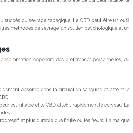
er à réduire le stress et l’anxiété, ce qui peut faciliter le
 au succès du sevrage tabagique. Le CBD peut être un outil
autres méthodes de sevrage, un soutien psychologique et un
ges
e consommation dépendra des préférences personnelles, du
pidement absorbé dans la circulation sanguine et atteint le
CBD.
apeur est inhalée et le CBD atteint rapidement le cerveau. La
ides.
rogressif et plus durable que l’huile ou les fleurs. La marque