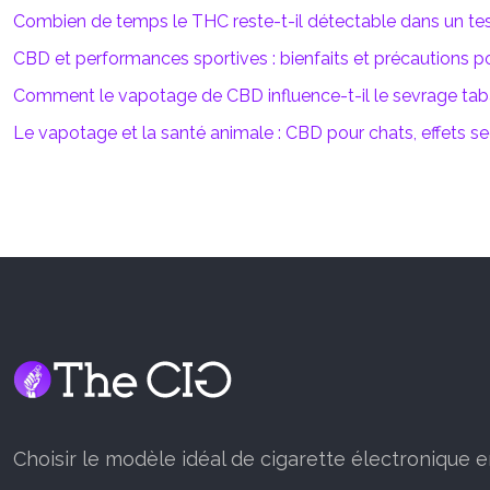
Combien de temps le THC reste-t-il détectable dans un test
CBD et performances sportives : bienfaits et précautions po
Comment le vapotage de CBD influence-t-il le sevrage tab
Le vapotage et la santé animale : CBD pour chats, effets s
Choisir le modèle idéal de cigarette électronique en