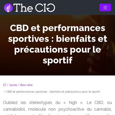
CBD et performances
sportives : bienfaits et
précautions pour le
sportif
/
Santé / Bien-être
/ CBD et performances sportives : bienfaits et précautions pour le sportif
Oubliez les stéréotypes du « high ». Le CBD, ou
cannabidiol, molécule non psychoactive du cannabis,