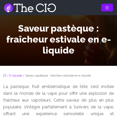
Saveur pastèque :
fraîcheur estivale en e-
liquide
/
E-liquide
/ Saveur pastèque : fraîcheur estivale en e-liquide
La pastèque, fruit emblématique de l’été, s’est invitée
dans le monde de la vape pour offrir une explosion de
fraîcheur aux vapoteurs. Cette saveur, de plus en plus
populaire, s’intègre parfaitement à l’univers de la vape,
offrant une expérience sensorielle unique et