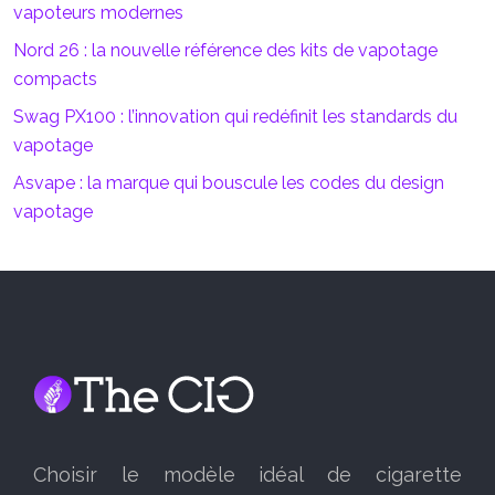
vapoteurs modernes
Nord 26 : la nouvelle référence des kits de vapotage
compacts
Swag PX100 : l’innovation qui redéfinit les standards du
vapotage
Asvape : la marque qui bouscule les codes du design
vapotage
Choisir le modèle idéal de cigarette