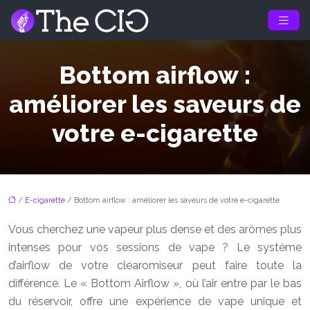
Bottom airflow :
améliorer les saveurs de
votre e-cigarette
/
E-cigarette
/ Bottom airflow : améliorer les saveurs de votre e-cigarette
Vous cherchez une vapeur plus dense et des arômes plus
intenses pour vos sessions de vape ? Le système
d’airflow de votre clearomiseur peut faire toute la
différence. Le « Bottom Airflow », où l’air entre par le bas
du réservoir, offre une expérience de vape unique et